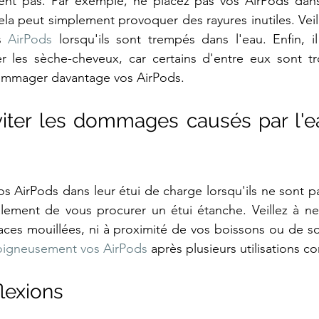
ent pas. Par exemple, ne placez pas vos AirPods dans 
ela peut simplement provoquer des rayures inutiles. Veil
s 
AirPods
 lorsqu'ils sont trempés dans l'eau. Enfin, i
 les sèche-cheveux, car certains d'entre eux sont tro
mmager davantage vos AirPods.
ter les dommages causés par l'ea
os AirPods dans leur étui de charge lorsqu'ils ne sont pa
ement de vous procurer un étui étanche. Veillez à ne p
aces mouillées, ni à proximité de vos boissons ou de s
oigneusement vos AirPods
 après plusieurs utilisations c
lexions