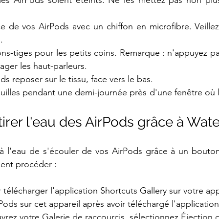
les AirPods soient éteints. Ne les mettez pas non plus
e de vos AirPods avec un chiffon en microfibre. Veillez 
.
ons-tiges pour les petits coins. Remarque : n'appuyez pas
er les haut-parleurs.
ds reposer sur le tissu, face vers le bas.
quilles pendant une demi-journée près d'une fenêtre où le
rer l'eau des AirPods grâce à Water
à l'eau de s'écouler de vos AirPods grâce à un bouton 
ent procéder :
lécharger l'application Shortcuts Gallery sur votre app
ods sur cet appareil après avoir téléchargé l'application
rez votre Galerie de raccourcis, sélectionnez Éjection 