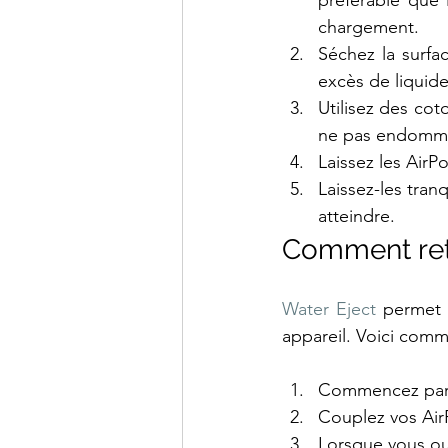
préférable que 
chargement.
Séchez la surfac
excès de liquide
Utilisez des cot
ne pas endommag
Laissez les AirPo
Laissez-les tran
atteindre.
Comment reti
Water Eject
 permet 
appareil. Voici comm
Commencez par té
Couplez vos AirP
Lorsque vous ouv