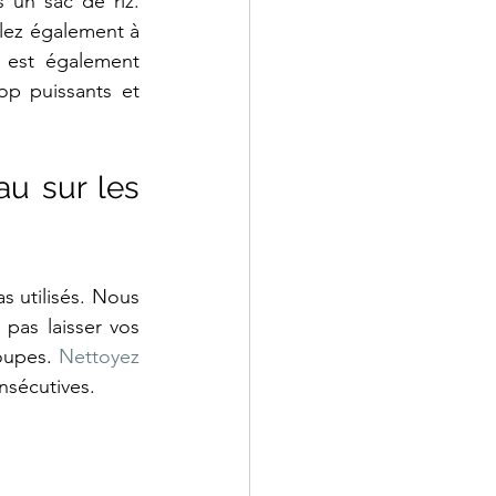
un sac de riz. 
lez également à 
l est également 
p puissants et 
u sur les 
s utilisés. Nous 
as laisser vos 
oupes. 
Nettoyez 
onsécutives.