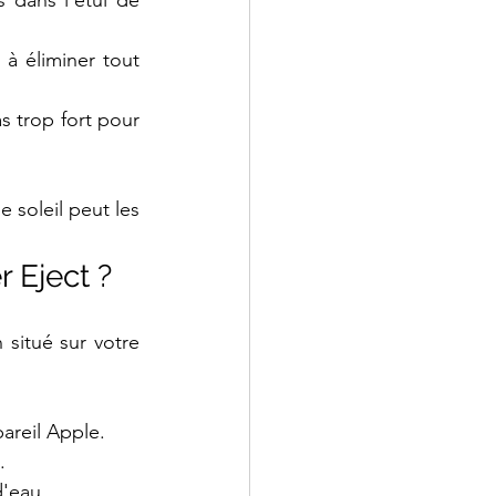
 dans l'étui de 
à éliminer tout 
 trop fort pour 
 soleil peut les 
 Eject ?
situé sur votre 
areil Apple.
.
d'eau.