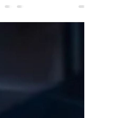
Les AirPods sont de si petits gadgets que vous
pouvez paniquer si vous ouvrez votre étui et
découvrez qu'ils n'y sont pas. Vous retournez...