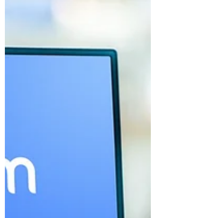
8 mai 2022
2 min de lecture
Comment changer le nom
de vos AirPods ?
Une fois le couplage de vos AirPods avec
votre appareil terminé, vos AirPods, AirPods
Pro ou AirPods Max vous donneront le nom
par défaut...